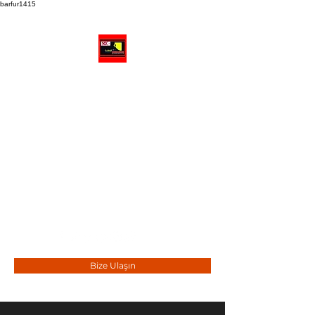
barfur1415
FUBAŞ AMBALAJ ve
ENDÜSTRİYEL TEDARİK
"Adresimiz : Kalite ve çeşidin
buluştuğu yer..."
info@fubasambalaj.com
-
fubasambalaj@gmail.com
📲+90
532 015 11 74
Bize Ulaşın