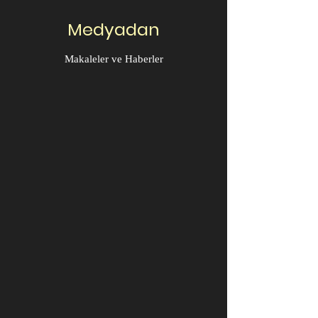
Medyadan
Makaleler ve Haberler
Çevreyi Koruyoruz, Dünyayı
Koruyoruz